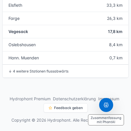
Elsfleth
33,3 km
Farge
26,3 km
Vegesack
17,8 km
Oslebshausen
8,4 km
Hann. Muenden
0,7 km
↓
4 weitere Stationen flussabwärts
Hydrophant Premium
Datenschutzerklärung
Impressum
Feedback geben
Zusammenfassung
Copyright © 2026 Hydrophant. Alle Rechte vorbehalten.
mit PhantAI