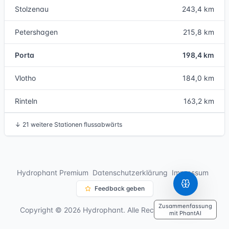
Stolzenau
243,4 km
Petershagen
215,8 km
Porta
198,4 km
Vlotho
184,0 km
Rinteln
163,2 km
↓
21 weitere Stationen flussabwärts
Hydrophant Premium
Datenschutzerklärung
Impressum
Feedback geben
Zusammenfassung
Copyright © 2026 Hydrophant. Alle Rechte vorbehalten.
mit PhantAI