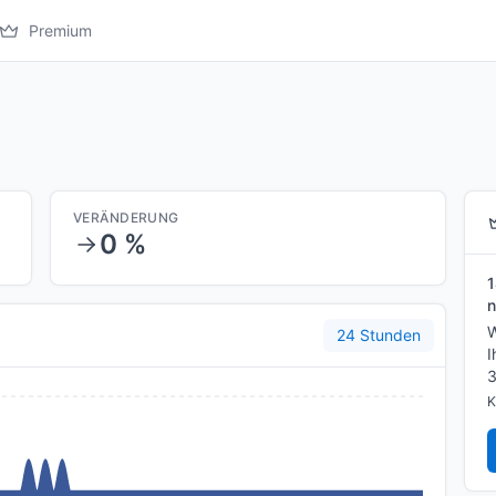
Premium
VERÄNDERUNG
0 %
1
n
W
24 Stunden
I
3
K