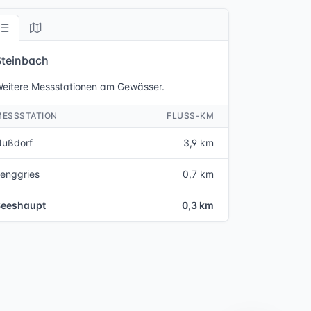
Steinbach
eitere Messstationen am Gewässer.
MESSSTATION
FLUSS-KM
Nußdorf
3,9 km
enggries
0,7 km
Seeshaupt
0,3 km