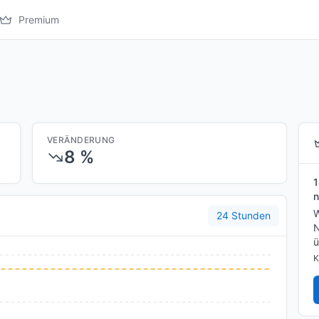
Premium
VERÄNDERUNG
8 %
1
n
W
24 Stunden
N
ü
K