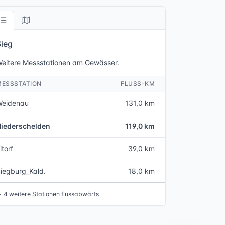
Sieg
eitere Messstationen am Gewässer.
MESSSTATION
FLUSS-KM
Weidenau
131,0 km
Niederschelden
119,0 km
itorf
39,0 km
iegburg_Kald.
18,0 km
↓
4 weitere Stationen flussabwärts