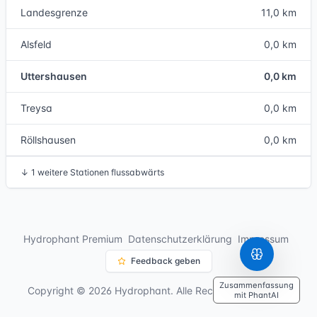
Landesgrenze
11,0 km
Alsfeld
0,0 km
Uttershausen
0,0 km
Treysa
0,0 km
Röllshausen
0,0 km
↓
1 weitere Stationen flussabwärts
Hydrophant Premium
Datenschutzerklärung
Impressum
Feedback geben
Zusammenfassung
Copyright © 2026 Hydrophant. Alle Rechte vorbehalten.
mit PhantAI