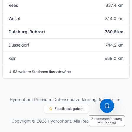
Rees
837,4 km
Wesel
814,0 km
Duisburg-Ruhrort
780,8 km
Düsseldorf
744,2 km
Köln
688,0 km
↓
53 weitere Stationen flussabwärts
Hydrophant Premium
Datenschutzerklärung
Impressum
Feedback geben
Zusammenfassung
Copyright © 2026 Hydrophant. Alle Rechte vorbehalten.
mit PhantAI