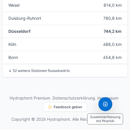
Wesel
814,0 km
Duisburg-Ruhrort
780,8 km
Düsseldorf
744,2 km
Köln
688,0 km
Bonn
654,8 km
↓
52 weitere Stationen flussabwärts
Hydrophant Premium
Datenschutzerklärung
Impressum
Feedback geben
Zusammenfassung
Copyright © 2026 Hydrophant. Alle Rechte vorbehalten.
mit PhantAI