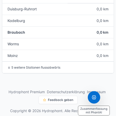
Duisburg-Ruhrort
0,0 km
Kadelburg
0,0 km
Braubach
0,0 km
Worms
0,0 km
Mainz
0,0 km
↓
5 weitere Stationen flussabwärts
Hydrophant Premium
Datenschutzerklärung
Impressum
Feedback geben
Zusammenfassung
Copyright © 2026 Hydrophant. Alle Rechte vorbehalten.
mit PhantAI