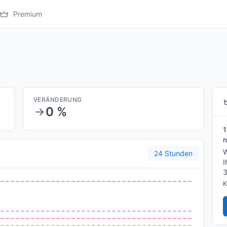
Premium
VERÄNDERUNG
0 %
1
n
W
24 Stunden
I
3
K