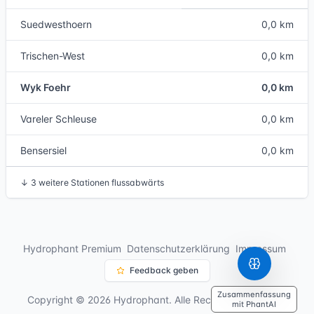
Suedwesthoern
0,0 km
Trischen-West
0,0 km
Wyk Foehr
0,0 km
Vareler Schleuse
0,0 km
Bensersiel
0,0 km
↓
3 weitere Stationen flussabwärts
Hydrophant Premium
Datenschutzerklärung
Impressum
Feedback geben
Zusammenfassung
Copyright © 2026 Hydrophant. Alle Rechte vorbehalten.
mit PhantAI