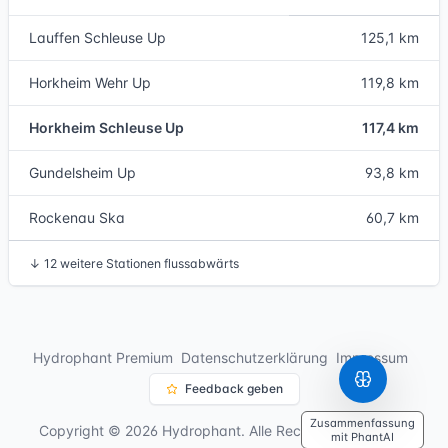
Lauffen Schleuse Up
125,1 km
Horkheim Wehr Up
119,8 km
Horkheim Schleuse Up
117,4 km
Gundelsheim Up
93,8 km
Rockenau Ska
60,7 km
↓
12 weitere Stationen flussabwärts
Hydrophant Premium
Datenschutzerklärung
Impressum
Feedback geben
Zusammenfassung
Copyright © 2026 Hydrophant. Alle Rechte vorbehalten.
mit PhantAI