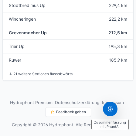
Stadtbredimus Up
229,4 km
Wincheringen
222,2 km
Grevenmacher Up
212,5 km
Trier Up
195,3 km
Ruwer
185,9 km
↓
21 weitere Stationen flussabwärts
Hydrophant Premium
Datenschutzerklärung
Impressum
Feedback geben
Zusammenfassung
Copyright © 2026 Hydrophant. Alle Rechte vorbehalten.
mit PhantAI