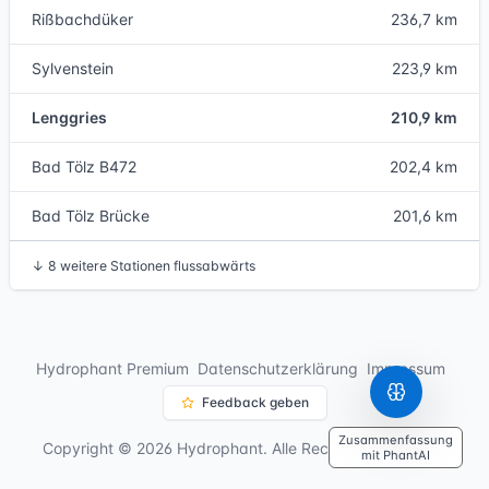
Rißbachdüker
236,7 km
Sylvenstein
223,9 km
Lenggries
210,9 km
Bad Tölz B472
202,4 km
Bad Tölz Brücke
201,6 km
↓
8 weitere Stationen flussabwärts
Hydrophant Premium
Datenschutzerklärung
Impressum
Feedback geben
Zusammenfassung
Copyright © 2026 Hydrophant. Alle Rechte vorbehalten.
mit PhantAI