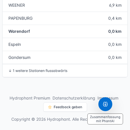
WEENER
6,9 km
PAPENBURG
0,4 km
Warendorf
0,0 km
Espeln
0,0 km
Gandersum
0,0 km
↓
1 weitere Stationen flussabwärts
Hydrophant Premium
Datenschutzerklärung
Impressum
Feedback geben
Zusammenfassung
Copyright © 2026 Hydrophant. Alle Rechte vorbehalten.
mit PhantAI