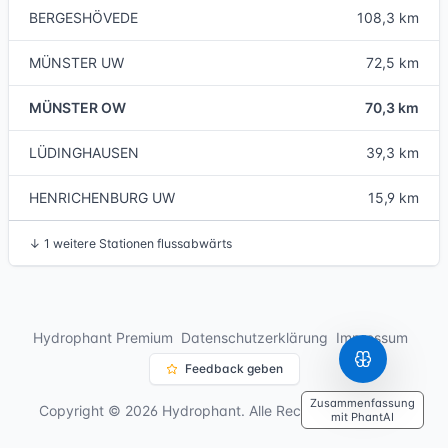
BERGESHÖVEDE
108,3 km
MÜNSTER UW
72,5 km
MÜNSTER OW
70,3 km
LÜDINGHAUSEN
39,3 km
HENRICHENBURG UW
15,9 km
↓
1 weitere Stationen flussabwärts
Hydrophant Premium
Datenschutzerklärung
Impressum
Feedback geben
Zusammenfassung
Copyright © 2026 Hydrophant. Alle Rechte vorbehalten.
mit PhantAI