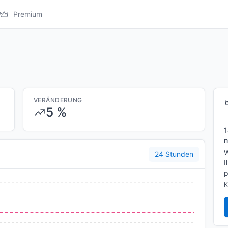
Premium
VERÄNDERUNG
5 %
1
n
W
24 Stunden
I
p
K