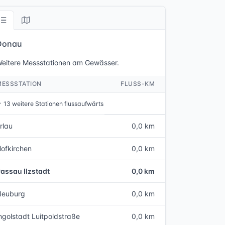
Donau
eitere Messstationen am Gewässer.
MESSSTATION
FLUSS-KM
↑
13 weitere Stationen flussaufwärts
rlau
0,0 km
ofkirchen
0,0 km
assau Ilzstadt
0,0 km
Neuburg
0,0 km
ngolstadt Luitpoldstraße
0,0 km