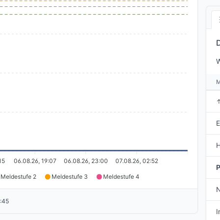
W
E
H
15
06.08.26, 19:07
06.08.26, 23:00
07.08.26, 02:52
P
Meldestufe 2
Meldestufe 3
Meldestufe 4
6:45
I