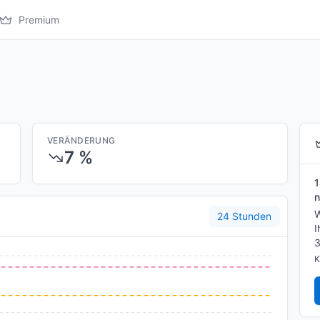
Premium
VERÄNDERUNG
7 %
1
n
W
24 Stunden
I
3
K