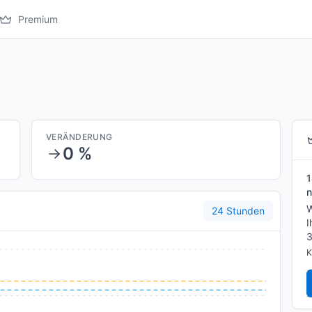
Premium
VERÄNDERUNG
0 %
1
n
W
24 Stunden
I
3
K